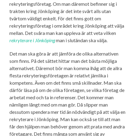
rekryteringsföretag. Om man däremot befinner sig i
trakten kring Jönköping är det inte svårt alls utan
tvärtom väldigt enkelt. För det finns gott om
rekryteringsföretag i området kring Jönköping att välja
mellan. Det svåra man kan uppleva är att veta vilken
rekryterare i Jönköping
man i slutändan ska välja.
Det man ska göra är att jämföra de olika alternativen
som finns. På det sättet hittar man det bästa möjliga
alternativet. Däremot bör man komma ihåg att de allra
flesta rekryteringsföretagen är relativt jämlika i
kompetens. Även om det finns små skillnader. Man ska
därför läsa på om de olika företagen, se vilka företag de
arbetat med och ta in referenser. Det kommer man
nämligen långt med om man gör. Då slipper man
dessutom spendera mer tid än nödvändigt på att välja en
rekryterare i Jönköping. Man kan också se till att man
får den hjälpen man behöver genom att prata med andra
företagare. Det finns många som använt sig av