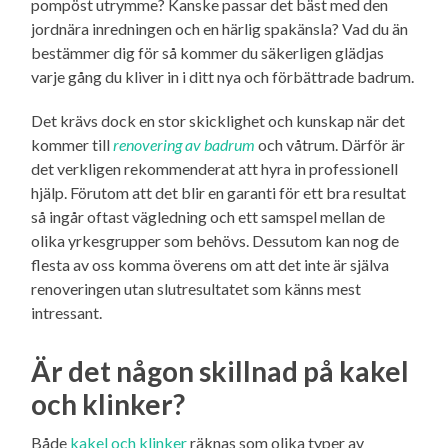
pompöst utrymme? Kanske passar det bäst med den
jordnära inredningen och en härlig spakänsla? Vad du än
bestämmer dig för så kommer du säkerligen glädjas
varje gång du kliver in i ditt nya och förbättrade badrum.
Det krävs dock en stor skicklighet och kunskap när det
kommer till
renovering av badrum
och våtrum. Därför är
det verkligen rekommenderat att hyra in professionell
hjälp. Förutom att det blir en garanti för ett bra resultat
så ingår oftast vägledning och ett samspel mellan de
olika yrkesgrupper som behövs. Dessutom kan nog de
flesta av oss komma överens om att det inte är själva
renoveringen utan slutresultatet som känns mest
intressant.
Är det någon skillnad på kakel
och klinker?
Både
kakel och klinker
räknas som olika typer av