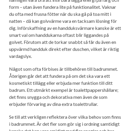
form – utan även fundera lite på funktionalitet. Vaknar
du ofta med frusna fötter när du ska gå på toa mitt i
natten – då kan golvvärme vara en tacksam lösning för
dig. Införskaffning av en handduksvärmare kanske är ett
smart val om handdukarna oftast blir liggandes på
golvet. Förutom att de torkar snabbt så får du även en
uppvärmd handduk direkt efter duschen, vilket är riktig
vardagslyx.
Något som ofta förbises är tillbehören till badrummet.
Återigen går det att fundera på om det ska vara ett
kosmetiskt tillägg eller erbjuda mer funktion till ditt
badrum. Ett utmärkt exempel är toalettpappershållare;
det finns snygga och dekorativa men även de som
erbjuder förvaring av dina extra toalettrullar.
Se till att verkligen reflektera över vilka behov som finns
i badrummet. Är det fler som gör sig i ordning samtidigt
kanske det kan vara smidigt med fler speglar och bra