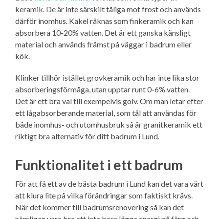
keramik. De är inte särskilt tåliga mot frost och används
därför inomhus. Kakel räknas som finkeramik och kan
absorbera 10-20% vatten. Det är ett ganska känsligt
material och används främst på väggar i badrum eller
kök.
Klinker tillhör istället grovkeramik och har inte lika stor
absorberingsförmåga, utan upptar runt 0-6% vatten.
Det är ett bra val till exempelvis golv. Om man letar efter
ett lågabsorberande material, som tål att användas för
både inomhus- och utomhusbruk så är granitkeramik ett
riktigt bra alternativ för ditt badrum i Lund.
Funktionalitet i ett badrum
För att få ett av de bästa badrum i Lund kan det vara värt
att klura lite på vilka förändringar som faktiskt krävs.
När det kommer till badrumsrenovering så kan det
nämligen vara bra att inte bara lägga energi på färg och