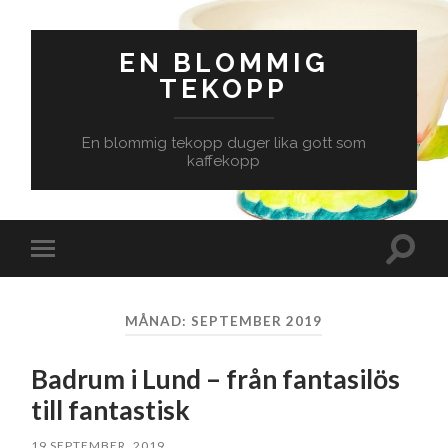
EN BLOMMIG
TEKOPP
En blommig tekopp duger lika gott som
kaffekopp
Slå
Slå
på/av
på/av
sökfäl
mobilmeny
MÅNAD:
SEPTEMBER 2019
Badrum i Lund – från fantasilös
till fantastisk
19 SEPTEMBER, 2019