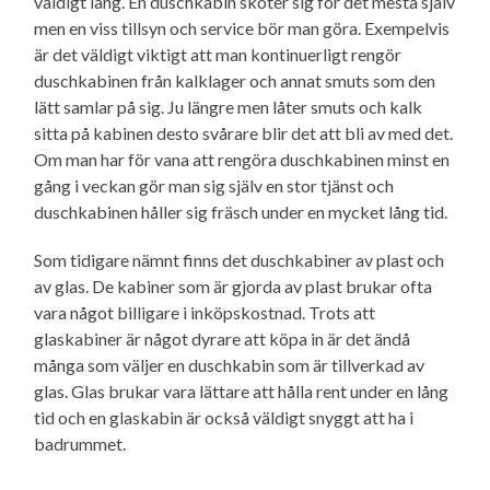
väldigt lång. En duschkabin sköter sig för det mesta själv
men en viss tillsyn och service bör man göra. Exempelvis
är det väldigt viktigt att man kontinuerligt rengör
duschkabinen från kalklager och annat smuts som den
lätt samlar på sig. Ju längre men låter smuts och kalk
sitta på kabinen desto svårare blir det att bli av med det.
Om man har för vana att rengöra duschkabinen minst en
gång i veckan gör man sig själv en stor tjänst och
duschkabinen håller sig fräsch under en mycket lång tid.
Som tidigare nämnt finns det duschkabiner av plast och
av glas. De kabiner som är gjorda av plast brukar ofta
vara något billigare i inköpskostnad. Trots att
glaskabiner är något dyrare att köpa in är det ändå
många som väljer en duschkabin som är tillverkad av
glas. Glas brukar vara lättare att hålla rent under en lång
tid och en glaskabin är också väldigt snyggt att ha i
badrummet.