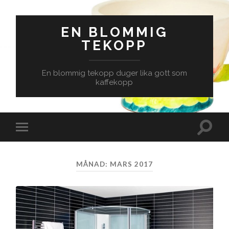
EN BLOMMIG
TEKOPP
En blommig tekopp duger lika gott som
kaffekopp
Slå
Slå
på/av
på/av
sökfäl
mobilmeny
MÅNAD:
MARS 2017