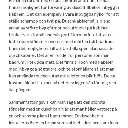
En annan fördel med en duschkabin är att det brukar
finnas möjlighet för förvaring av duschtillbehör inbyggt i
kabinen. Det kan exempelvis vara inbyggda hyllor för att
ställa schampo och tvål på. Duschkabiner säljs bland
annat av större byggfirmor och utbudet på kabiner
brukar vara förhållandevis god. Om man inte hittar en
kabin som stämmer överens med måtten i sitt badrum
finns det möjligheter till att beställa specialanpassade
duschkabiner. Det är en fördel för personer som har
badrum i lite udda mått. Det finns till och med kabiner
med inbyggda högtalare, och telefonhållare så att man
kan använda touchen utan att telefonen blir blöt. Detta
kostar såklart lite mer så det blev ingen sån för mig den
här gången.
Sammanfattningsvis kan man säga att den största
fördelen med en duschkabin är att man håller vattnet på
en och samma plats i badrummet. En duschkabin
installeras över en brunn som vattnet i duschen kan rinna